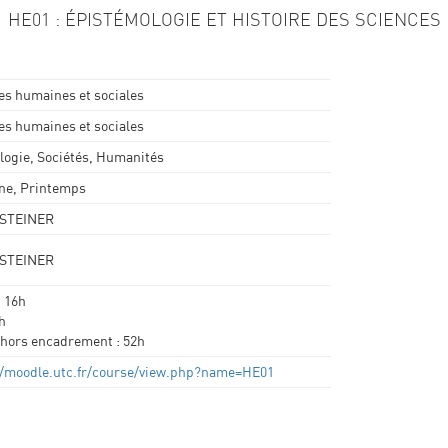
HE01 : ÉPISTÉMOLOGIE ET HISTOIRE DES SCIENCES
es humaines et sociales
es humaines et sociales
logie, Sociétés, Humanités
e, Printemps
 STEINER
 STEINER
: 16h
h
hors encadrement : 52h
//moodle.utc.fr/course/view.php?name=HE01