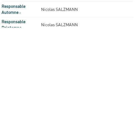
Responsable
Nicolas SALZMANN
Automne :
Responsable
Nicolas SALZMANN
Printemps :
Cours : 32h
Volume horaire :
TD : 32h
Temps hors encadrement : 86h
Site Web :
http://www4.utc.fr/~di05/